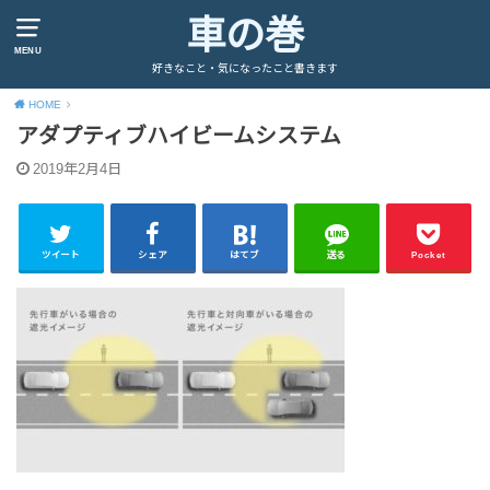
車の巻
MENU
好きなこと・気になったこと書きます
HOME
アダプティブハイビームシステム
2019年2月4日
ツイート
シェア
はてブ
送る
Pocket