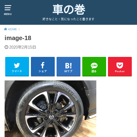
車の巻
MENU
好きなこと・気になったこと書きます
HOME
image-18
2020年2月15日
ツイート
シェア
はてブ
送る
Pocket