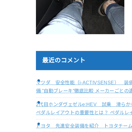
最近のコメント
マツダ 安全性能（i-ACTIVSENSE）
備 ”自動ブレーキ”徹底比較 メーカーごとの違
2代目ホンダヴェゼルe:HEV 試乗 滑
ペダルレイアウトの重要性とは？ ペダルレイ
トヨタ 先進安全装備を紹介 トヨタチー