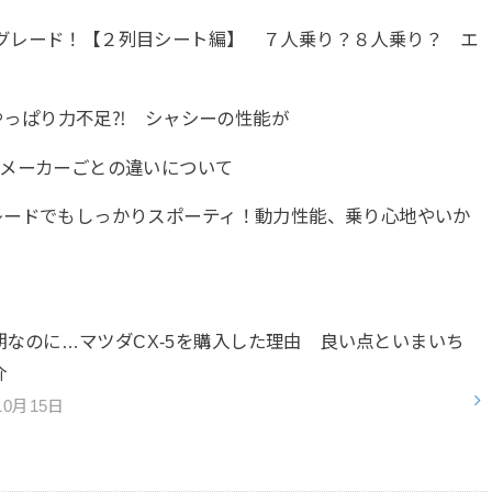
グレード！【２列目シート編】 ７人乗り？８人乗り？ エ
はやっぱり力不足⁈ シャシーの性能が
 メーカーごとの違いについて
レードでもしっかりスポーティ！動力性能、乗り心地やいか
期なのに…マツダCX-5を購入した理由 良い点といまいち
紹介
10月15日