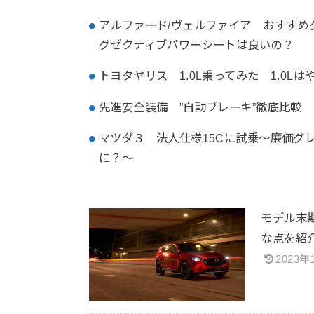
アルファード/ヴェルファイア おすすめ
グゼクティブパワーシートは良いの？
トヨタヤリス 1.0L乗ってみた 1.0L
先進安全装備 ”自動ブレーキ”徹底比較
マツダ３ 法人仕様15Cに試乗～廉価グ
に？～
モデル末
な点を
2023年