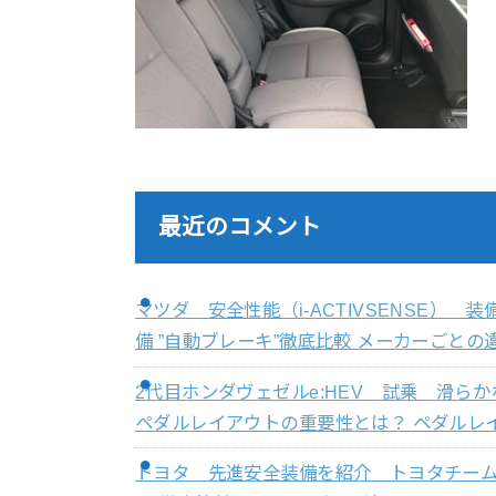
最近のコメント
マツダ 安全性能（i-ACTIVSENSE）
備 ”自動ブレーキ”徹底比較 メーカーごとの違
2代目ホンダヴェゼルe:HEV 試乗 滑
ペダルレイアウトの重要性とは？ ペダルレイ
トヨタ 先進安全装備を紹介 トヨタチー