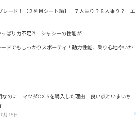
グレード！【２列目シート編】 ７人乗り？８人乗り？ エ
はやっぱり力不足⁈ シャシーの性能が
レードでもしっかりスポーティ！動力性能、乗り心地やいか
期なのに…マツダCX-5を購入した理由 良い点といまいち
紹介
10月15日