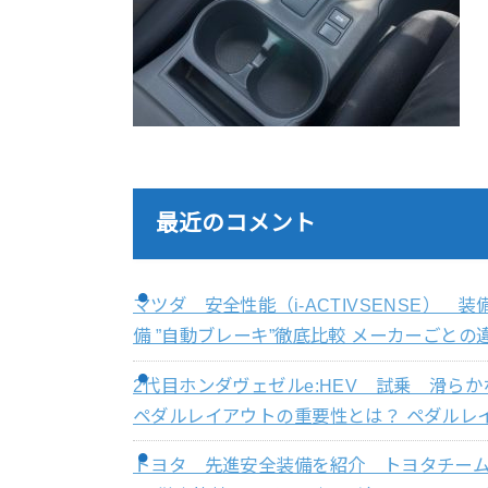
最近のコメント
マツダ 安全性能（i-ACTIVSENSE）
備 ”自動ブレーキ”徹底比較 メーカーごとの違
2代目ホンダヴェゼルe:HEV 試乗 滑
ペダルレイアウトの重要性とは？ ペダルレイ
トヨタ 先進安全装備を紹介 トヨタチー