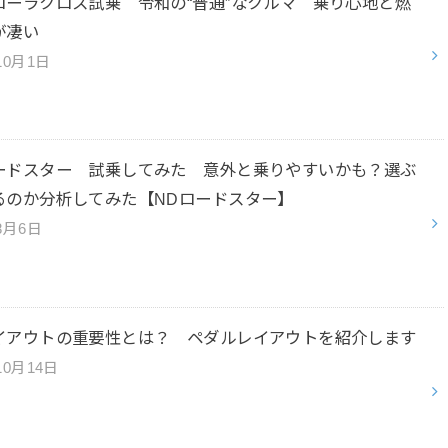
ローラクロス試乗 令和の“普通”なクルマ 乗り心地と燃
が凄い
10月1日
ードスター 試乗してみた 意外と乗りやすいかも？選ぶ
るのか分析してみた【NDロードスター】
8月6日
イアウトの重要性とは？ ペダルレイアウトを紹介します
10月14日