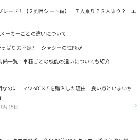
グレード！【２列目シート編】 ７人乗り？８人乗り？ エ
 メーカーごとの違いについて
はやっぱり力不足⁈ シャシーの性能が
E） 装備一覧 車種ごとの機能の違いについても紹介
期なのに…マツダCX-5を購入した理由 良い点といまいち
紹介
10月15日