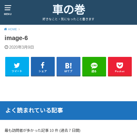
車の巻
MENU
好きなこと・気になったこと書きます
HOME
image-6
2020年3月9日
ツイート
シェア
はてブ
送る
Pocket
よく読まれている記事
最も訪問者が多かった記事 10 件 (過去 7 日間)